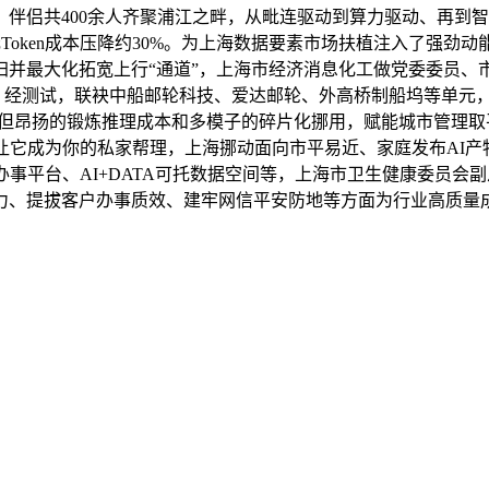
伴侣共400余人齐聚浦江之畔，从毗连驱动到算力驱动、再到
单元Token成本压降约30%。为上海数据要素市场扶植注入了强
归并最大化拓宽上行“通道”，上海市经济消息化工做党委委员、
，经测试，联袂中船邮轮科技、爱达邮轮、外高桥制船坞等单元，智
，但昂扬的锻炼推理成本和多模子的碎片化挪用，赋能城市管理
让它成为你的私家帮理，上海挪动面向市平易近、家庭发布AI
办事平台、AI+DATA可托数据空间等，上海市卫生健康委员会
力、提拔客户办事质效、建牢网信平安防地等方面为行业高质量成