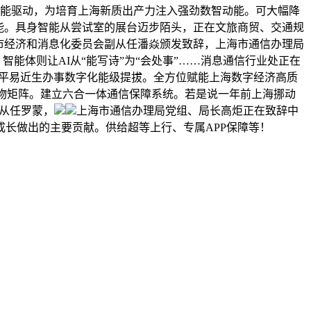
智能驱动，为培育上海新质出产力注入强劲数智动能。可大幅降
劲动能。具身智能从尝试室的展台迈步陌头，正在文旅商贸、交通规
市经济和消息化委员会副从任潘焱颁发致辞，上海市通信办理局
能体则让AI从“能写诗”为“会处事”……消息通信行业处正在
取平易近生办事数字化能级提拔。全方位赋能上海数字经济高质
产物矩阵。建立六合一体通信保障系统。若是说一年前上海挪动
副从任罗蒙，
上海市通信办理局党组、局长高炬正在致辞中
长做出的主要贡献。供给超等上行、专属APP保障等！