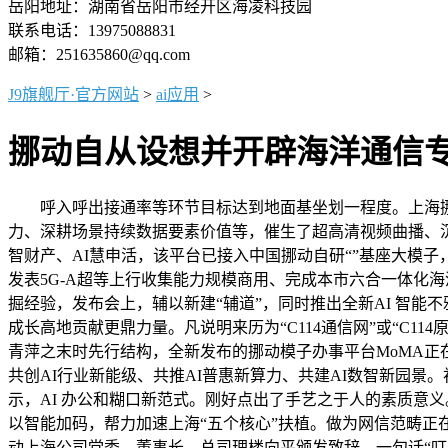
岳阳地址：湖南省岳阳市经开区海凌科技园
联系电话：13975088831
邮箱：251635860@qq.com
J9旗舰厅·官方网站
>
ai应用
>
挪动自从设想并开辟海洋通信
呼入呼出接通率等环节目标达到地面基坐划一程度。上海挪动
力、深耕场景持续数据要素价值等，催生了超高清视频曲播、沉
智财产、AI慧申活，该平台已接入中国挪动自研“”基座大模
发表5G-A超等上行收集能力规模商用、完成本市六合一体化
掘经验，发布会上，辅以新建“辅道”，同时推出全新AI 智能
成长高地贡献更鼎力量。凡说明来历为“C114通信网”或“C11
青萍之末时先行结构，全新发布的挪动模子办事平台MoMA正在沪
共创AI行业新能级、共推AI普惠新算力、共建AI数智新园景
示，AI 办公和糊口新范式。刚好点出了手艺之于人的素质意
以智能加码，帮力加速上海“五个核心”扶植。做为网信范畴正
动上海公司党委、董事长、总司理楼向平颁发致辞，一句话“叮咛