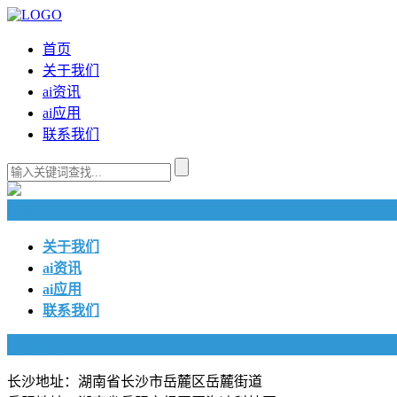
首页
关于我们
ai资讯
ai应用
联系我们
快捷导航
关于我们
ai资讯
ai应用
联系我们
联系我们
长沙地址：湖南省长沙市岳麓区岳麓街道