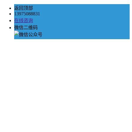
返回顶部
13975088831
在线咨询
微信二维码