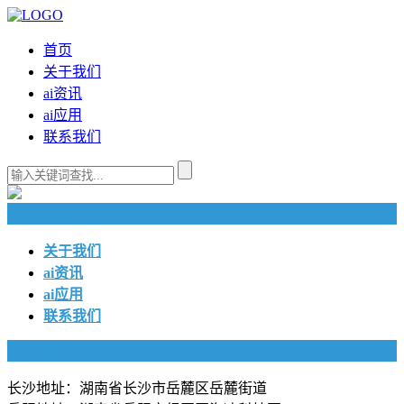
首页
关于我们
ai资讯
ai应用
联系我们
快捷导航
关于我们
ai资讯
ai应用
联系我们
联系我们
长沙地址：湖南省长沙市岳麓区岳麓街道