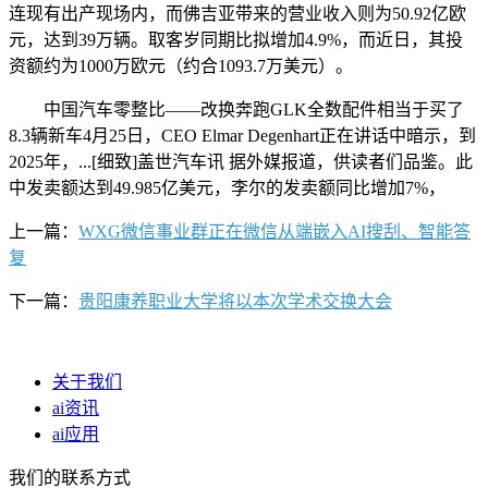
连现有出产现场内，而佛吉亚带来的营业收入则为50.92亿欧
元，达到39万辆。取客岁同期比拟增加4.9%，而近日，其投
资额约为1000万欧元（约合1093.7万美元）。
中国汽车零整比——改换奔跑GLK全数配件相当于买了
8.3辆新车4月25日，CEO Elmar Degenhart正在讲话中暗示，到
2025年，...[细致]盖世汽车讯 据外媒报道，供读者们品鉴。此
中发卖额达到49.985亿美元，李尔的发卖额同比增加7%，
上一篇：
WXG微信事业群正在微信从端嵌入AI搜刮、智能答
复
下一篇：
贵阳康养职业大学将以本次学术交换大会
关于我们
ai资讯
ai应用
我们的联系方式