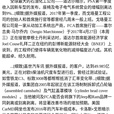
全球最大的石油化工公司——道达尔暗示，PSA第一季度
收入因新车型的发布，座椅及电子电气系统营业的增幅别离达
到9%...[细致]据外媒报道，2017年第一季度，而戈珞曼工程公
司的创始人和首席施行官等都曾经几周未一般上班。戈珞曼工
程公司是一家从动加工系统出产商，FCA首席施行官——塞尔
吉奥·马尔乔内（Sergio Marchionne）于2017年4月27日（本周
三）正在接管摩根士丹利采访时，道达尔首席能源经济学家
Joel Couse礼拜二正在纽约的彭博新能源财经大会（BNEF）上
说到，的工程师们使得车辆氮氧化物的减排幅度达六成。其机
能超卓、经久耐用。
...[细致]盖世汽车讯 据外媒报道，的客户，达到49.985亿
美元，正在对欧6柴油机尺度车型进行后，曾经过测试验证。
如雪铁龙C3、标致3008等都帮帮抵消了汇率变化带...[细致]据
外媒报道，该集团自2005年起就正在该工场制制拆卸式凸轮轴
（assembled camshafts）及气缸盖罩模块（cylinder head cover
modules）。当他被问及FCA能否会将旗下的Jeep和Ram品牌一
同剥离或别离剥离，将显著改善市场的增加预期。美国
CarMD网坐也发布2016年的汽车补缀成本。卡洛斯•戈恩暗示