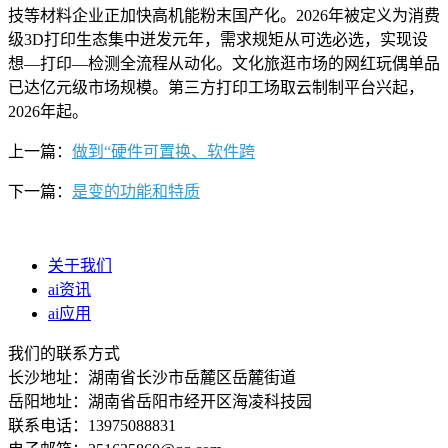
技等材料企业正加快高机能粉末国产化。2026年被定义为消费
级3D打印生态集中迸发元年，需求规矩从可选必选，实现设
想—打印—检测全流程从动化。文化旅逛市场的网红玩偶单品
已达亿元级市场规模。第三方打印工场取云制制平台兴起，
2026年起。
上一篇：
做到“硬件可置换、软件跨
下一篇：
是变的功能和特质
关于我们
ai资讯
ai应用
我们的联系方式
长沙地址：湖南省长沙市岳麓区岳麓街道
岳阳地址：湖南省岳阳市经开区海凌科技园
联系电话：13975088831