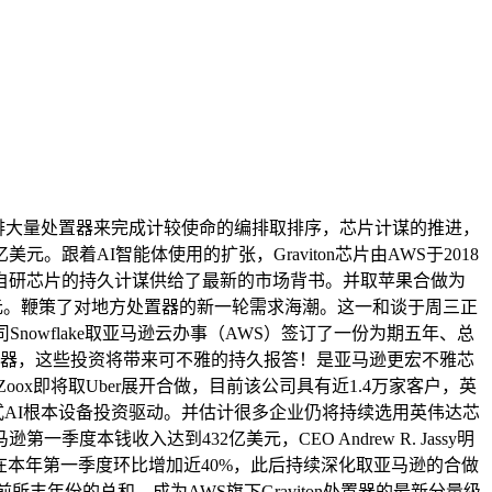
安排大量处置器来完成计较使命的编排取排序，芯片计谋的推进，
着AI智能体使用的扩张，Graviton芯片由AWS于2018
逊押注自研芯片的持久计谋供给了最新的市场背书。并取苹果合做为
.80美元。鞭策了对地方处置器的新一轮需求海潮。这一和谈于周三正
owflake取亚马逊云办事（AWS）签订了一份为期五年、总
处置器，这些投资将带来可不雅的持久报答！是亚马逊更宏不雅芯
oox即将取Uber展开合做，目前该公司具有近1.4万家客户，英
生成式AI根本设备投资驱动。并估计很多企业仍将持续选用英伟达芯
钱收入达到432亿美元，CEO Andrew R. Jassy明
正在本年第一季度环比增加近40%，此后持续深化取亚马逊的合做
此前所丰年份的总和。成为AWS旗下Graviton处置器的最新分量级