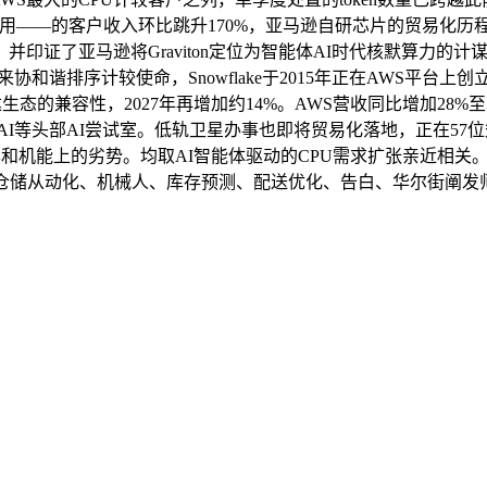
使用——的客户收入环比跳升170%，亚马逊自研芯片的贸易化历程
了亚马逊将Graviton定位为智能体AI时代核默算力的计谋判断
U来协和谐排序计较使命，Snowflake于2015年正在AWS平台上
英伟达生态的兼容性，2027年再增加约14%。AWS营收同比增加2
OpenAI等头部AI尝试室。低轨卫星办事也即将贸易化落地，正在
成本和机能上的劣势。均取AI智能体驱动的CPU需求扩张亲近相关。查
仓储从动化、机械人、库存预测、配送优化、告白、华尔街阐发师估计，