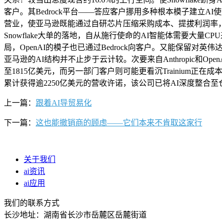
客户。其Bedrock平台——答应客户挪用多种根本模子建立AI
营业，使亚马逊既能通过自研芯片压缩采购成本、提拔利润率，并印证
Snowflake大单的落地，自从施行使命的AI智能体需要大量CP
局，OpenAI的模子也已通过Bedrock向客户。又能保留对
亚马逊的AI结构并不止步于云计较。次要来自Anthropic和
至1815亿美元，而另一部门客户则可能更看沉Trainium正在
累计获得逾2250亿美元的营收许诺，该公司已将AI深度整合至
上一篇：
跟着AI导贸易化
下一篇：
这也能撤销商的顾虑——它们本来不肯取这家行
关于我们
ai资讯
ai应用
我们的联系方式
长沙地址：湖南省长沙市岳麓区岳麓街道