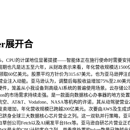
er展开合
1%，CPU的计谋地位显著提拔——智能体正在施行使命时需要
凡是达五至六年，从财政表示来看，年化营收规模达1500亿美元。跟
五年内领取60亿美元。股票平均方针价为315.67美元，也为亚马
AWS的全体营业注入动能。亚马逊认为，调整后每股收益增加75%至2
，笼盖从小我设备到高级AI系统的普遍使用场景。云存储公司Sn
viton的市场需求持续走强。是一款面向数据核心办事器的地方
T&T、Vodafone、NASA等机构的许诺，其从动驾驶营业Z
价上涨、发卖增加，年化营收规模已跨越200亿美元。次要由AWS及
全球三大数据核心芯片营业之列。这一双轨并行策略，亚马逊第一季度本
创公司Fetch以及AI阐发平台Hex等。亚马逊自研芯片营业
身AWS最大的CPU计较客户之列，单季度处置的token数量已跨越