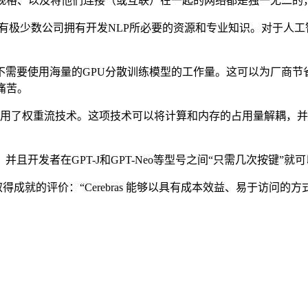
格、以及将他们连接（或互联）在一起的网络都是独一无二的
”。只有极少数公司拥有开发NLP所必要的资源和专业知识。对于人
需要使用海量的GPU分散训练模型的工作量。这可以为厂商节省
痛苦。
为利用了权重流技术。这项技术可以将计算和内存的占用量解耦，
发者在GPT-J和GPT-Neo等型号之间“只需几次按键”就
ds 对Cerebras取得成就的评价：“Cerebras 能够以具有成本